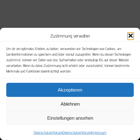
Zustimmung verwalten
Um dir ein optimales Erlebnis zu bieten, verwenden wir Technologien wie Cookies, um
Geräteinformationen zu speichern und/oder darauf zuzugreifen. Wenn du diesen Technologien
zustimmst, können wir Daten wie das Surfverhalten oder eindeutige IDs auf dieser Website
verarbeiten. Wenn du deine Zustimmung nicht erteilst oder zurückziehst, können bestimmte
Merkmale und Funktionen beeinträchtigt werden.
Akzeptieren
Ablehnen
Einstellungen ansehen
© Copyright
2026 Pferdeklinik & Kleintierpraxis Salzhofen | Design by
PINK &
Datenschutzerklärung
JUICY
|
Datenschutzerklärung
Datenschutzerklärung
|
Impressum
Impressum
|
Jobs