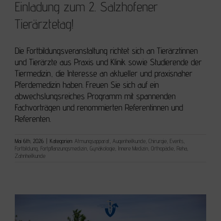
Einladung zum 2. Salzhofener
Tierärztetag!
Einladung zum 2. Salzhofener Tierärztetag!
Die Fortbildungsveranstaltung richtet sich an Tierärztinnen
und Tierärzte aus Praxis und Klinik sowie Studierende der
Tiermedizin, die Interesse an aktueller und praxisnaher
Pferdemedizin haben. Freuen Sie sich auf ein
abwechslungsreiches Programm mit spannenden
Fachvorträgen und renommierten Referentinnen und
Referenten.
Mai 6th, 2026
|
Kategorien:
Atmungsapparat
,
Augenheilkunde
,
Chirurgie
,
Events
,
Fortbildung
,
Fortpflanzungsmedizin
,
Gynäkologie
,
Innere Medizin
,
Orthopädie
,
Reha
,
Zahnheilkunde