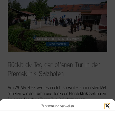
Rückblick: Tag der offenen Tür in der
Pferdeklinik Salzhofen
Am 24. Mai 2025 war es endlich so weit – zum ersten Mal
Rückblick: Tag der offenen Tür in der Pferdeklinik
öffneten wir die Türen und Tore der Pferdeklinik Salzhofen
Salzhofen
für einen Tag der offenen Tür. Bei strahlendem
Sonnenschein durften wir zahlreiche Besucherinnen und
Zustimmung verwalten
Besucher begrüßen: langjährige Kundinnen und Kunden,