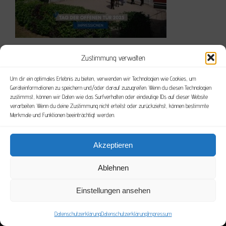
Juni 11th, 2025
Zustimmung verwalten
Um dir ein optimales Erlebnis zu bieten, verwenden wir Technologien wie Cookies, um
Geräteinformationen zu speichern und/oder darauf zuzugreifen. Wenn du diesen Technologien
zustimmst, können wir Daten wie das Surfverhalten oder eindeutige IDs auf dieser Website
verarbeiten. Wenn du deine Zustimmung nicht erteilst oder zurückziehst, können bestimmte
Merkmale und Funktionen beeinträchtigt werden.
Akzeptieren
Ablehnen
Einstellungen ansehen
© Copyright
2026 Pferdeklinik & Kleintierpraxis Salzhofen | Design by
PINK &
Datenschutzerklärung
JUICY
|
Datenschutzerklärung
Datenschutzerklärung
|
Impressum
Impressum
|
Jobs