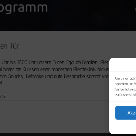
en Tür!
hr bis 17:00 Uhr unsere Türen. Egal ob Familien, Pferde- oder Tierfa
hinter die Kulissen einer modernen Pferdeklinik blicken wollte, ist b
mm Snacks, Getränke und gute Gespräche Kommt vorbei und erlebt Pfer
Um dir ein opti
h!
speichern und/
Surfverhalten o
zurückziehst, 
n Tür
Akz