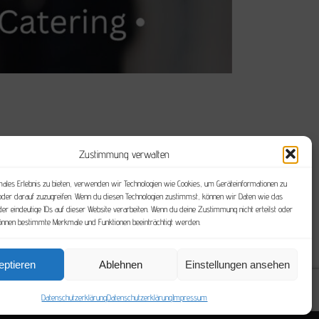
ns, Kunden und all diejenigen, die sich für
Zustimmung verwalten
ei uns genau richtig! Euch erwarten: Exklusive
demedizin hautnah! Der Eintritt ist frei. Keine
males Erlebnis zu bieten, verwenden wir Technologien wie Cookies, um Geräteinformationen zu
oder darauf zuzugreifen. Wenn du diesen Technologien zustimmst, können wir Daten wie das
der eindeutige IDs auf dieser Website verarbeiten. Wenn du deine Zustimmung nicht erteilst oder
können bestimmte Merkmale und Funktionen beeinträchtigt werden.
eptieren
Ablehnen
Einstellungen ansehen
Datenschutzerklärung
Datenschutzerklärung
Impressum